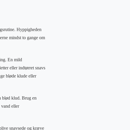
ngsrutine. Hyppigheden
uerne mindst to gange om
ing. En mild
tter eller indtørret snavs
ge bløde klude eller
en blød klud. Brug en
 vand eller
blive snavsede og kræve