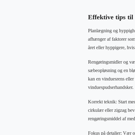
Effektive tips ti
Planlægning og hyppighe
afhænger af faktorer so
året eller hyppigere, hvi
Rengøringsmidler og værk
sæbeopløsning og en blød 
kan en vinduesrens eller
vinduespudserhandsker.
Korrekt teknik: Start med
cirkulær eller zigzag be
rengøringsmiddel af med 
Fokus på detaljer: Vær 