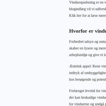
Vinduespudsning er en vi
blogindlæg vil vi udforsk
Klik her for at læse me
Hvorfor er vind
Forbedret udsyn og naturl
skaber en lysere og mere
arbejdsmiljø og give et
Æstetisk appel: Rene vind
indtryk af omhyggelighed
hos besøgende og potenti
Forlænget levetid for vi
der kan beskadige vindue
for vinduerne og undgå p