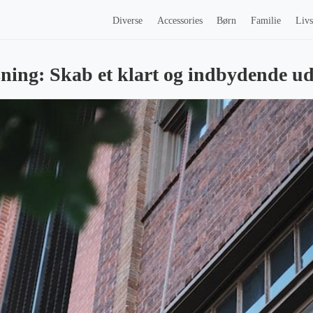
Diverse
Accessories
Børn
Familie
Livs
ing: Skab et klart og indbydende u