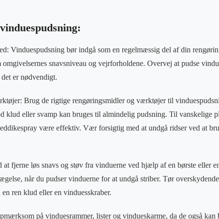
l vinduespudsning:
d: Vinduespudsning bør indgå som en regelmæssig del af din rengøri
m omgivelsernes snavsniveau og vejrforholdene. Overvej at pudse vind
s det er nødvendigt.
tøjer: Brug de rigtige rengøringsmidler og værktøjer til vinduespudsn
klud eller svamp kan bruges til almindelig pudsning. Til vanskelige ple
 eddikespray være effektiv. Vær forsigtig med at undgå ridser ved at bru
 at fjerne løs snavs og støv fra vinduerne ved hjælp af en børste eller 
vægelse, når du pudser vinduerne for at undgå striber. Tør overskydende
en ren klud eller en vinduesskraber.
opmærksom på vinduesrammer, lister og vindueskarme, da de også kan 