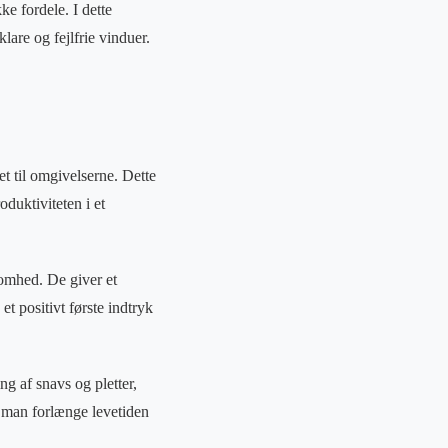
e fordele. I dette
lare og fejlfrie vinduer.
et til omgivelserne. Dette
duktiviteten i et
somhed. De giver et
 positivt første indtryk
g af snavs og pletter,
n man forlænge levetiden