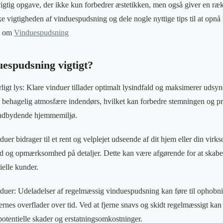
gtig opgave, der ikke kun forbedrer æstetikken, men også giver en rækk
e vigtigheden af vinduespudsning og dele nogle nyttige tips til at opnå k
re om
Vinduespudsning
uespudsning vigtigt?
igt lys: Klare vinduer tillader optimalt lysindfald og maksimerer udsyn
 behagelig atmosfære indendørs, hvilket kan forbedre stemningen og pro
 indbydende hjemmemiljø.
uer bidrager til et rent og velplejet udseende af dit hjem eller din virk
 og opmærksomhed på detaljer. Dette kan være afgørende for at skabe et
elle kunder.
nduer: Udeladelser af regelmæssig vinduespudsning kan føre til ophobnin
rnes overflader over tid. Ved at fjerne snavs og skidt regelmæssigt ka
otentielle skader og erstatningsomkostninger.