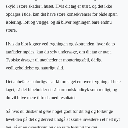
skyld i store skader i huset. Hvis dit tag er utæt, og det ikke
opdages i tide, kan det have store konsekvenser for både spær,
isolering, loft og vægge, og så bliver regningen bare endnu
større.
Hvis du blot kigger ved rygningen og skotrenden, hvor de to
tagflader mødes, kan du selv undersøge, om dit tag er utæt.
Typiske årsager til utætheder er monteringsfejl, dårlig
vedligeholdelse og naturligt slid.
Det anbefales naturligvis at få foretaget en overstrygning af hele
taget, så det bibeholder et så harmonisk udtryk som muligt, og
du vil blive mere tilfreds med resultatet.
Så hvis du ønsker at gøre noget godt for dit tag og forlænge
levetiden på det og derved undgå at skulle investere i et helt nyt
tag, så er en overstrygning den rette løsning for dig.