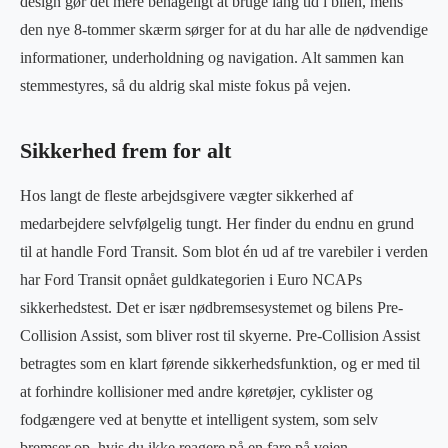
design gør det mere behageligt at bruge lang tid i bilen, mens
den nye 8-tommer skærm sørger for at du har alle de nødvendige
informationer, underholdning og navigation. Alt sammen kan
stemmestyres, så du aldrig skal miste fokus på vejen.
Sikkerhed frem for alt
Hos langt de fleste arbejdsgivere vægter sikkerhed af
medarbejdere selvfølgelig tungt. Her finder du endnu en grund
til at handle Ford Transit. Som blot én ud af tre varebiler i verden
har Ford Transit opnået guldkategorien i Euro NCAPs
sikkerhedstest. Det er især nødbremsesystemet og bilens Pre-
Collision Assist, som bliver rost til skyerne. Pre-Collision Assist
betragtes som en klart førende sikkerhedsfunktion, og er med til
at forhindre kollisioner med andre køretøjer, cyklister og
fodgængere ved at benytte et intelligent system, som selv
bremser op, hvis du ikke reagere på en fare på vejen.