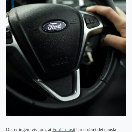
Der er ingen tvivl om, at
Ford Transit
har erobret det danske