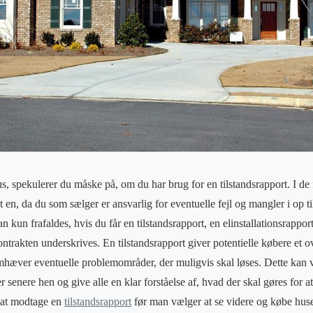
s, spekulerer du måske på, om du har brug for en tilstandsrapport. I de fl
et en, da du som sælger er ansvarlig for eventuelle fejl og mangler i op til
 kun frafaldes, hvis du får en tilstandsrapport, en elinstallationsrapport
ntrakten underskrives. En tilstandsrapport giver potentielle købere et o
mhæver eventuelle problemområder, der muligvis skal løses. Dette kan 
 senere hen og give alle en klar forståelse af, hvad der skal gøres for
t at modtage en
tilstandsrapport
før man vælger at se videre og købe huse