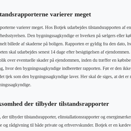
lstandsrapporterne varierer meget
apporterne varierer meget. Hos Botjek udarbejdes tilstandsrapporten af 
hedsstyrelsen. Den bygningssagkyndige er hverken på sælgers eller køb
onelt billede af skaderne på boligen. Rapporten er gyldig fra den dato,
rten skal udarbejdes senest 14 dage efter besigtigelsen af ejendommen. 
rblik over eventuelle skader på ejendommen, inden du træffer en købsbe
g, hvor den bygningssagkyndige indberetter rapporten. Før er den ikke
et tjek som den bygningssagkyndige laver. Her skal de siges, at det er m
gningssagkyndige.
ksomhed der tilbyder tilstandsrapporter
der tilbyder tilstandsrapporter, elinstallationsrapporter og energimærker
ce og rådgivning til både private og erhvervskunder. Botjek er en kæd