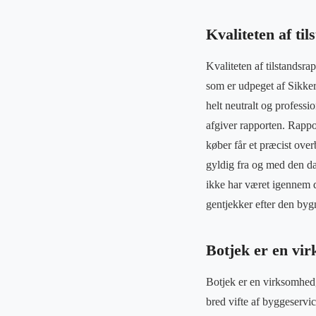
Kvaliteten af ti
Kvaliteten af tilstandsr
som er udpeget af Sikker
helt neutralt og professi
afgiver rapporten. Rappo
køber får et præcist ove
gyldig fra og med den da
ikke har været igennem d
gentjekker efter den by
Botjek er en vir
Botjek er en virksomhed, 
bred vifte af byggeservi