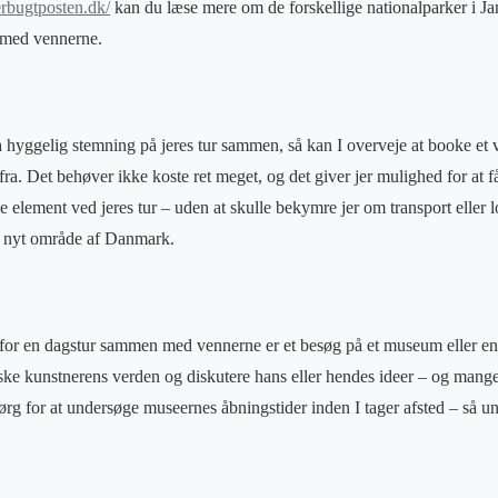
erbugtposten.dk/
kan du læse mere om de forskellige nationalparker i 
r med vennerne.
tra hyggelig stemning på jeres tur sammen, så kan I overveje at booke et
ra. Det behøver ikke koste ret meget, og det giver jer mulighed for at f
e element ved jeres tur – uden at skulle bekymre jer om transport eller 
 et nyt område af Danmark.
or en dagstur sammen med vennerne er et besøg på et museum eller en 
rske kunstnerens verden og diskutere hans eller hendes ideer – og mang
ørg for at undersøge museernes åbningstider inden I tager afsted – så 