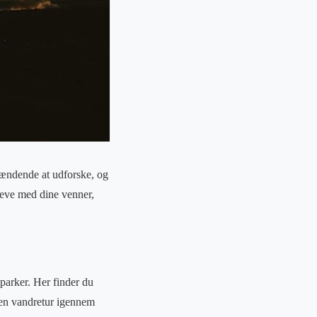
pændende at udforske, og
pleve med dine venner,
lparker. Her finder du
å en vandretur igennem