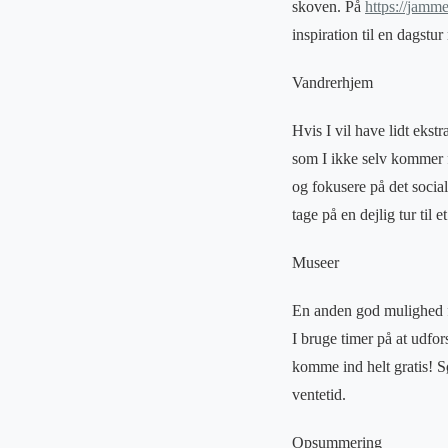
skoven. På
https://jamm
inspiration til en dagstu
Vandrerhjem
Hvis I vil have lidt eks
som I ikke selv kommer f
og fokusere på det social
tage på en dejlig tur til
Museer
En anden god mulighed f
I bruge timer på at udfo
komme ind helt gratis! S
ventetid.
Opsummering