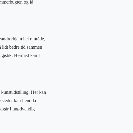
Jammerbugten og få
 vandrerhjem i et område,
å lidt bedre tid sammen
logistik. Hermed kan I
kunstudstilling. Her kan
e steder kan I endda
undgår I unødvendig